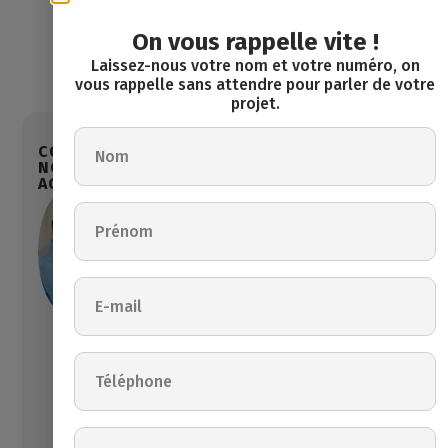
purement
informatives
On vous rappelle vite !
et
Laissez-nous votre nom et votre numéro, on
non
vous rappelle sans attendre pour parler de votre
contractuelles.
projet.
CONTACTEZ
ENVIE DE
NOS
NOTRE
VISITER CE
DERNIÈRES
AGENT
BIEN ?
NOUVEAUTÉS
Imm
à
Maxime
eub
ven
Segard
le
dre
249
+ 32
000,00
498
€
51 56
5
53
cha
mbre
maxime@maxinvest.be
(s)
177
m²
Parki
à