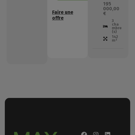
195
000,00
Faire une
€
offre
3
cha
mbre
(s)
142
m²