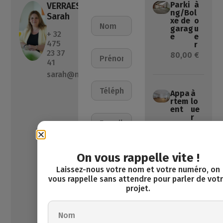
Parki
à
VERRAEST
ng/Bo
l
Sarah
xe de
o
garag
u
+ 32
e
e
475
r
23 37
80,00 €
41
sarah@maxinvest.be
Appa
à
rtem
lo
ent
ue
r
625,00
€
1
cha
On vous rappelle vite !
mbre
(s)
Laissez-nous votre nom et votre numéro, on
60
vous rappelle sans attendre pour parler de vot
m²
projet.
Mai
à
son
ven