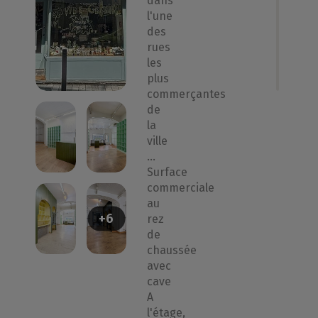
dans
l'une
des
rues
les
plus
commerçantes
de
la
ville
…
Surface
commerciale
au
+6
rez
de
chaussée
avec
cave
A
l'étage,