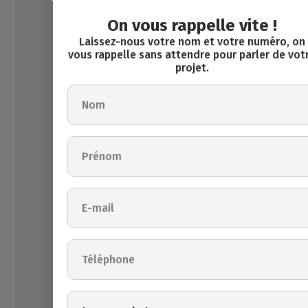
ent
ue
r
On vous rappelle vite !
625,00
Laissez-nous votre nom et votre numéro, on
€
vous rappelle sans attendre pour parler de vot
1
projet.
cha
mbre
(s)
60
m²
Mai
à
son
ven
dre
195
Le site est
000,00
protégé par
€
reCAPTCHA. La
politique de
3
confidentialité
cha
mbre
et les
(s)
conditions
142
d'utilisation
m²
de Google
s'appliquent.