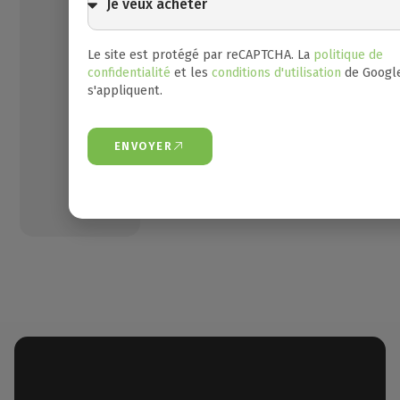
Appa
à
rtem
lo
ENVOYER
ent
ue
r
Le site est protégé par reCAPTCHA. La
politique de
600,00
confidentialité
et les
conditions d'utilisation
de Googl
Faire une
€
s'appliquent.
offre
1
cha
mbre
(s)
ENVOYER
35
m²