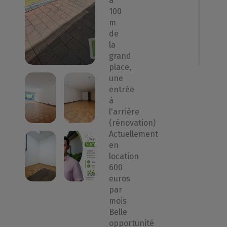
à
100
m
de
la
grand
place,
une
entrée
à
l'arrière
(rénovation)
Actuellement
en
location
600
euros
par
mois
Belle
opportunité